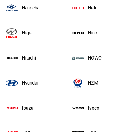
Hangcha
Heli
Higer
Hino
Hitachi
HOWO
Hyundai
HZM
Isuzu
Iveco