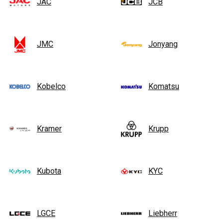
JAC
JCB
JMC
Jonyang
Kobelco
Komatsu
Kramer
Krupp
Kubota
KYC
LGCE
Liebherr