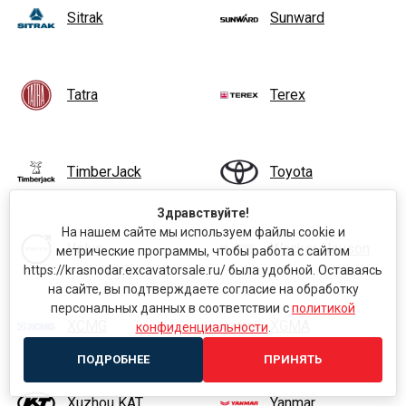
Sitrak
Sunward
Tatra
Terex
TimberJack
Toyota
Здравствуйте!
На нашем сайте мы используем файлы cookie и
Volvo
Wacker Neuson
метрические программы, чтобы работа с сайтом
https://krasnodar.excavatorsale.ru/ была удобной. Оставаясь
на сайте, вы подтверждаете согласие на обработку
персональных данных в соответствии с
политикой
XCMG
XGMA
конфиденциальности
.
ПОДРОБНЕЕ
ПРИНЯТЬ
Xuzhou KAT
Yanmar