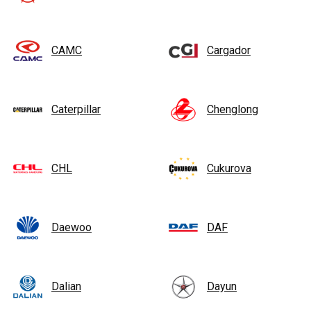
CAMC
Cargador
Caterpillar
Chenglong
CHL
Cukurova
Daewoo
DAF
Dalian
Dayun