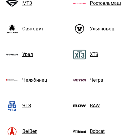
МТЗ
Ростсельмаш
Святовит
Ульяновец
Урал
ХТЗ
Челябинец
Четра
ЧТЗ
BAW
BeiBen
Bobcat