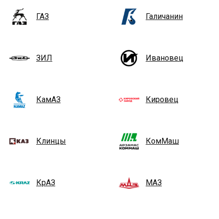
ГАЗ
Галичанин
ЗИЛ
Ивановец
КамАЗ
Кировец
Клинцы
КомМаш
КрАЗ
МАЗ