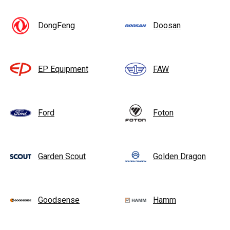
DongFeng
Doosan
EP Equipment
FAW
Ford
Foton
Garden Scout
Golden Dragon
Goodsense
Hamm