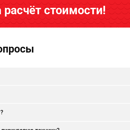
а расчёт стоимости!
опросы
и?