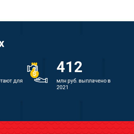
х
412
отают для
млн руб. выплачено в
2021