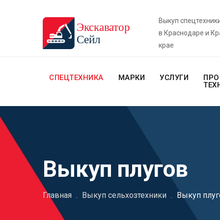
Выкуп спецтехник
в Краснодаре и К
крае
СПЕЦТЕХНИКА
МАРКИ
УСЛУГИ
ПРО
ТЕХ
Выкуп плугов
Главная
.
Выкуп сельхозтехники
.
Выкуп плуг