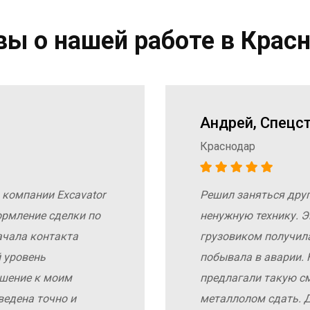
ы о нашей работе в Крас
Андрей, Спецс
Краснодар
 компании Excavator
Решил заняться дру
ормление сделки по
ненужную технику. Э
ачала контакта
грузовиком получил
 уровень
побывала в аварии. 
ошение к моим
предлагали такую с
ведена точно и
металлолом сдать. Д