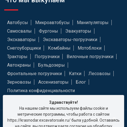
Что мы выкупаем
Автобусы
Микроавтобусы
Манипуляторы
Самосвалы
Фургоны
Эвакуаторы
Экскаваторы
Экскаваторы-погрузчики
Снегоуборщики
Комбайны
Мотоблоки
Тракторы
Погрузчики
Вилочные погрузчики
Автокраны
Бульдозеры
Фронтальные погрузчики
Катки
Лесовозы
Зерновозы
Ассенизаторы
Блог
Политика конфиденциальности
Здравствуйте!
На нашем сайте мы используем файлы cookie и
метрические программы, чтобы работа с сайтом
Excavator Sale (Экскаватор Сейл) в Краснодаре ©
https://krasnodar.excavatorsale.ru/ была удобной. Оставаясь
на сайте, вы подтверждаете согласие на обработку